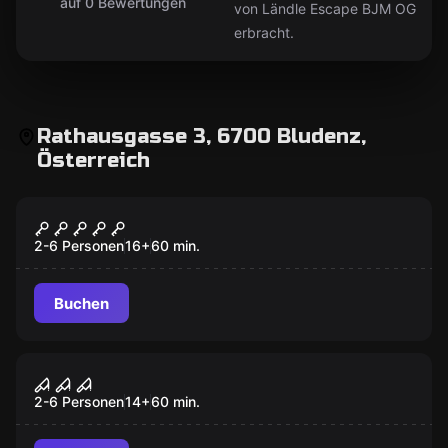
auf 0 Bewertungen
von Ländle Escape BJM OG
erbracht.
Rathausgasse 3, 6700 Bludenz,
Österreich
Escape Room
MethLab
2-6 Personen
16
+
60
min.
Buchen
Escape Room
Anubis Fluch
2-6 Personen
14
+
60
min.