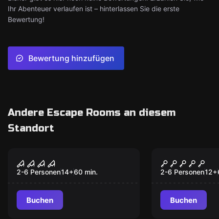
Ihr Abenteuer verlaufen ist – hinterlassen Sie die erste
Bewertung!
Bewertung hinzufügen
Andere Escape Rooms an diesem
Standort
Escape Room
Escape Room
Nightmare Hotel
Orient Exp
Populär
Populär
2-6 Personen
14
+
60
min.
2-6 Personen
12
+
Buchen
Buchen