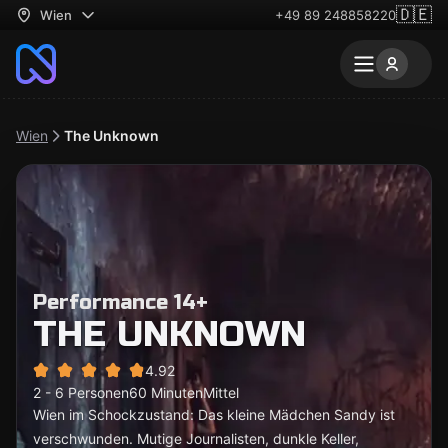
🇩🇪
Wien
+49 89 248858220
Wien
The Unknown
Performance 14+
THE UNKNOWN
4.92
2 - 6 Personen
60 Minuten
Mittel
Wien im Schockzustand: Das kleine Mädchen Sandy ist
verschwunden. Mutige Journalisten, dunkle Keller,