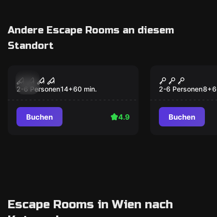
Andere Escape Rooms an diesem
Standort
Performance
Escape Room
The Nun
School of 
2-6 Personen
14
+
60
min.
2-6 Personen
8
+
6
Buchen
4.9
Buchen
Escape Rooms in Wien nach