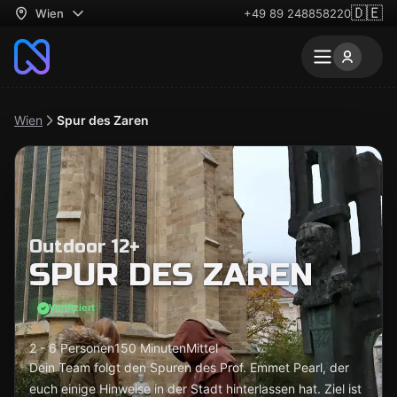
🇩🇪
Wien
+49 89 248858220
Wien
Spur des Zaren
Outdoor 12+
SPUR DES ZAREN
Verifiziert
2 - 6 Personen
150 Minuten
Mittel
Dein Team folgt den Spuren des Prof. Emmet Pearl, der
euch einige Hinweise in der Stadt hinterlassen hat. Ziel ist