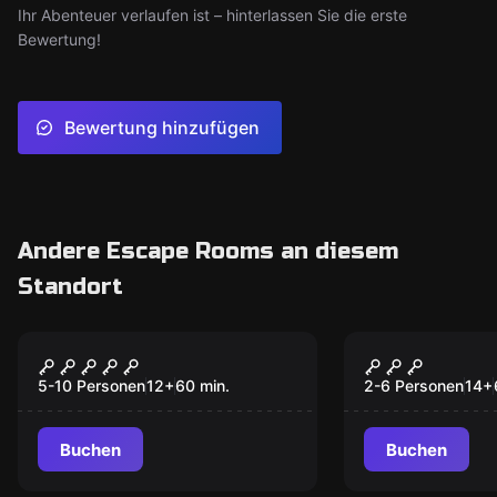
Ihr Abenteuer verlaufen ist – hinterlassen Sie die erste
Bewertung!
Bewertung hinzufügen
Andere Escape Rooms an diesem
Standort
Escape Room
Escape Room
Weltenuhr
Das Orakel 
Neu
5-10 Personen
12
+
60
min.
2-6 Personen
14
+
Buchen
Buchen