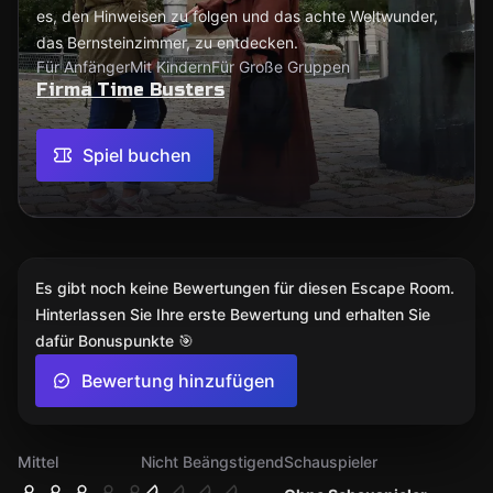
es, den Hinweisen zu folgen und das achte Weltwunder,
das Bernsteinzimmer, zu entdecken.
Für Anfänger
Mit Kindern
Für Große Gruppen
Firma Time Busters
Spiel buchen
Es gibt noch keine Bewertungen für diesen Escape Room.
Hinterlassen Sie Ihre erste Bewertung und erhalten Sie
dafür Bonuspunkte 🎯
Bewertung hinzufügen
Mittel
Nicht Beängstigend
Schauspieler