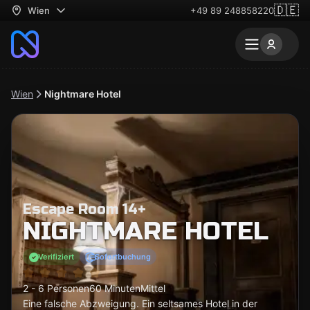
🇩🇪
Wien
+49 89 248858220
Wien
Nightmare Hotel
Escape Room 14+
NIGHTMARE HOTEL
Verifiziert
Sofortbuchung
2 - 6 Personen
60 Minuten
Mittel
Eine falsche Abzweigung. Ein seltsames Hotel in der