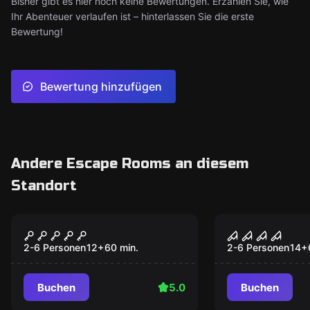
Bisher gibt es hier noch keine Bewertungen. Erzählen Sie, wie
Ihr Abenteuer verlaufen ist – hinterlassen Sie die erste
Bewertung!
Bewertung hinzufügen
Andere Escape Rooms an diesem
Standort
Escape Room
Escape Room
Orient Express
Toymaker
Populär
Populär
2-6 Personen
12
+
60
min.
2-6 Personen
14
+
Buchen
5.0
Buchen