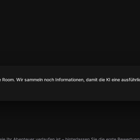
Room. Wir sammeln noch Informationen, damit die KI eine ausführli
ie Ihr Abenteuer verlaufen ist – hinterlassen Sie die erste Bewertung