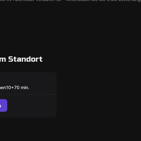
m Standort
oom
 Break
nen
10
+
70
min.
n