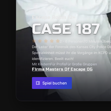
Escape Room 12+
CASE 187
2 - 6 Personen
70 Minuten
Überd
Der Leiter der Forensik des Kansas City Police 
Spezialeinheit müsst ihr die Vorgänge im KCPD u
identifizieren. Beeilt euch!
Mit Kindern
Für Profis
Für Große Gruppen
Firma Masters Of Escape OG
Spiel buchen