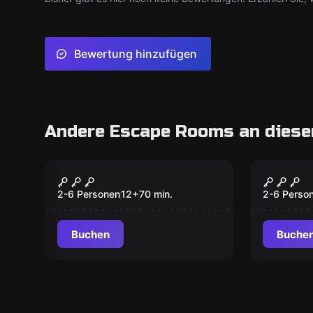
Bewertung hinzufügen
Andere Escape Rooms an diese
Escape Room
Escape R
Wudang Shan
Prison
2-6 Personen
12
+
70
min.
2-6 Perso
Buchen
Buche