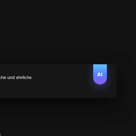
AI
che und ehrliche
!