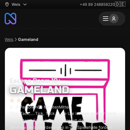
🇩🇪
Wels
+49 89 248858220
Wels
Gameland
Escape Room 10+
GAMELAND
2 - 6 Personen
60 Minuten
Mittel
Tick, Tack,….Tick, Tack…. die Uhr ist euer größter Feind.
Nimm deine Freunde und entfesselt das Kind in euch,
denn die Herausforderungen in der Spielehalle fordern