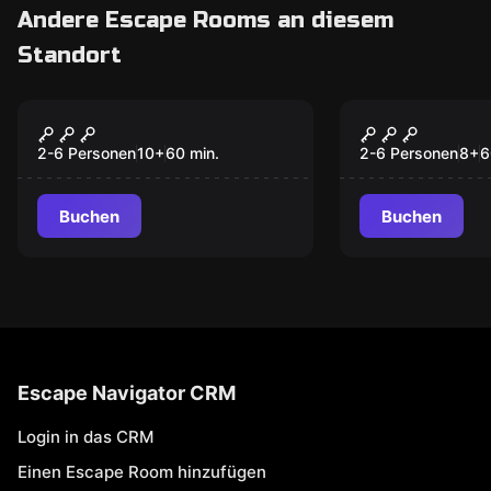
Andere Escape Rooms an diesem
Standort
Escape Room
Escape Room
Houdini
Circus
2-6 Personen
10
+
60
min.
2-6 Personen
8
+
6
Buchen
Buchen
Escape Navigator CRM
Login in das CRM
Einen Escape Room hinzufügen