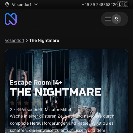
🇩🇪
Vösendorf
+49 89 248858220
Vösendorf
The Nightmare
Escape Room 14+
THE NIGHTMARE
2 - 6 Personen
60 Minuten
Mittel
Wache in einer düsteren Zelle auf und navigiere durch
komplexe Herausforderungen und Rätsel. Wirst du es
schaffen, die Hinweise zu entschlüsseln und dem