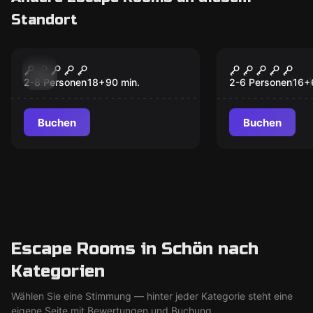
Standort
Escape Room
Escape Room
Jigsaw - Live
Das Zimmer
Neu
Neu
2-8 Personen
18
+
90
min.
2-6 Personen
16
+
Buchen
Buchen
Escape Rooms in Schön nach
Kategorien
Wählen Sie eine Stimmung — hinter jeder Kategorie steht eine
eigene Seite mit Bewertungen und Buchung.