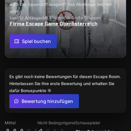
euch der Sauerstoff ausgeht? Das Abenteuer beginnt
jetzt!
Neu
Für Anfänger
Mit Kindern
Für Große Gruppen
Firma Escape Game Oberösterreich
Spiel buchen
Es gibt noch keine Bewertungen für diesen Escape Room.
Hinterlassen Sie Ihre erste Bewertung und erhalten Sie
dafür Bonuspunkte 🎯
Bewertung hinzufügen
Mittel
Nicht Beängstigend
Schauspieler