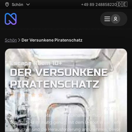
🇩🇪
Schön
+49 89 248858220
Schön
Der Versunkene Piratenschatz
Escape Room 10+
DER VERSUNKENE
PIRATENSCHATZ
2 - 6 Personen
60 Minuten
Mittel
Ein mysteriöses Schiffswrack am Meeresgrund birgt das
Geheimnis von Captain Jack Rackhams verfluchtem
Schatz. Seid ihr mutig genug, mit dem U-Boot in die Tiefe
zu tauchen und die Herausforderung anzunehmen, bevor