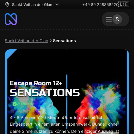
🇩🇪
Sankt Veit an der Glan
+49 89 248858220
Sankt Veit an der Glan
Sensations
Escape Room 12+
SENSATIONS
Verifiziert
4 - 8 Personen
120 Minuten
Überdurchschnittlich
Eingesperrt in einem alten Umspannwerk. Dunkel, ohne
deine Sinne nutzen zu können. Dein einziger Ausweg ist