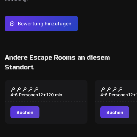
Bewertung hinzufügen
Andere Escape Rooms an diesem
Standort
Escape Room
Escape Room
Anomalien Reverse
Fegefeuer
4-6 Personen
12
+
120
min.
4-6 Personen
12
+
Buchen
Buchen