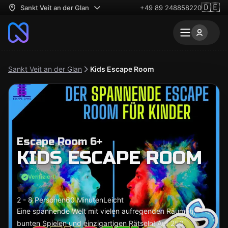
🇩🇪
Sankt Veit an der Glan
+49 89 248858220
Sankt Veit an der Glan
Kids Escape Room
Escape Room 6+
KIDS ESCAPE ROOM
Verifiziert
2 - 8 Personen
60 Minuten
Leicht
Eine spannende Welt mit vielen aufregenden Räumen,
bunten Spielen und einzigartigen Rätseln! Auf 250