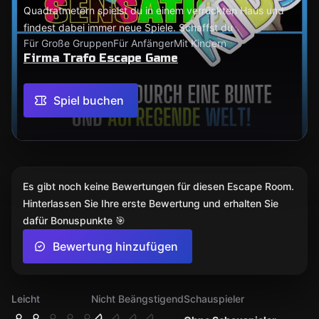
Quadratmetern spielst du in einem verrückten Haus und
findest dabei immer neue Spiele. Schaffst du
Für Große Gruppen
Für Anfänger
Mit Kindern
Firma Trafo Escape Game
Spiel buchen
Es gibt noch keine Bewertungen für diesen Escape Room.
Hinterlassen Sie Ihre erste Bewertung und erhalten Sie
dafür Bonuspunkte 🎯
Bewertung hinzufügen
Leicht
Nicht Beängstigend
Schauspieler