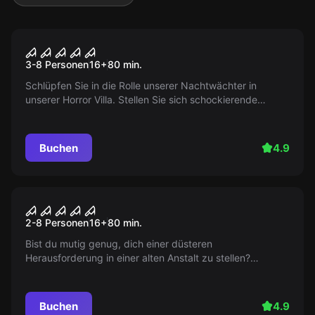
Performance
Night experience
3-8 Personen
16
+
80
min.
Schlüpfen Sie in die Rolle unserer Nachtwächter in
unserer Horror Villa. Stellen Sie sich schockierende
Herausforderungen in Dunkelheit und Trennung der
Gruppe!
Buchen
4.9
Performance
Projekt x
2-8 Personen
16
+
80
min.
Bist du mutig genug, dich einer düsteren
Herausforderung in einer alten Anstalt zu stellen?
Erwarten dich Rätsel, unberechenbare Patienten und
Live-Darsteller innerhalb von 80 Minuten. Spielbar bis zu
8 Personen!
Buchen
4.9