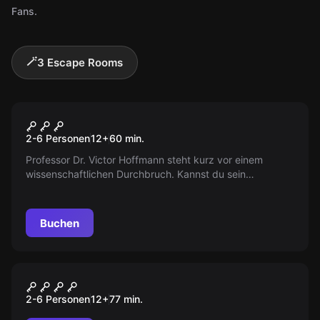
Fans.
🪄
3 Escape Rooms
Escape Room
Die Formel
2-6 Personen
12
+
60
min.
Professor Dr. Victor Hoffmann steht kurz vor einem
wissenschaftlichen Durchbruch. Kannst du sein
wertvolles Arbeitsbuch retten, bevor es in die falschen
Hände gerät?
Buchen
Escape Room
MÄRCHENSTUNDE
2-6 Personen
12
+
77
min.