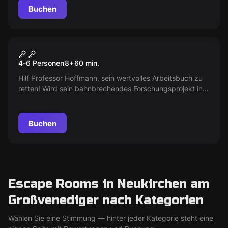
Buchen
Escape Room
Die Formel - Kinderversion
4-6 Personen
8
+
60
min.
Hilf Professor Hoffmann, sein wertvolles Arbeitsbuch zu
retten! Wird sein bahnbrechendes Forschungsprojekt in
den falschen Händen landen oder wirst du es rechtzeitig
sichern?
Buchen
Escape Rooms in Neukirchen am
Großvenediger nach Kategorien
Wählen Sie eine Stimmung — hinter jeder Kategorie steht eine