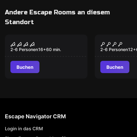
Andere Escape Rooms an diesem
Standort
Escape Room
Escape Room
Die Jagd
Geheimnis 
Uhrmacher
2-6 Personen
16
+
60
min.
2-6 Personen
12
+
Buchen
Buchen
Escape Navigator CRM
Login in das CRM