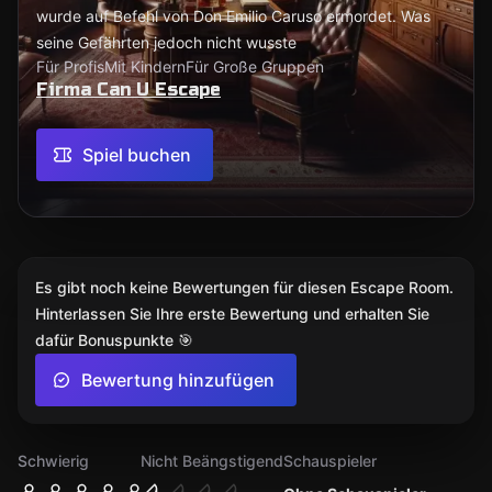
wurde auf Befehl von Don Emilio Caruso ermordet. Was
seine Gefährten jedoch nicht wusste
Für Profis
Mit Kindern
Für Große Gruppen
Firma Can U Escape
Spiel buchen
Es gibt noch keine Bewertungen für diesen Escape Room.
Hinterlassen Sie Ihre erste Bewertung und erhalten Sie
dafür Bonuspunkte 🎯
Bewertung hinzufügen
Schwierig
Nicht Beängstigend
Schauspieler