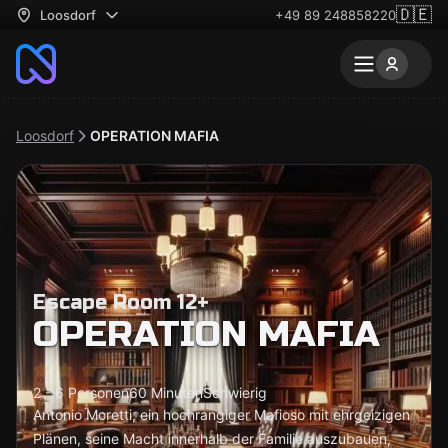
🇩🇪
Loosdorf
+49 89 248858220
Loosdorf
OPERATION MAFIA
Escape Room 12+
OPERATION MAFIA
2 - 6 Personen
60 Minuten
Schwierig
Antonio Moretti, ein hochrangiger Mafioso mit ehrgeizigen
Plänen, seine Macht innerhalb der Familie auszubauen,