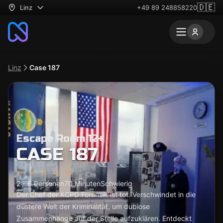
🇩🇪
Linz
+49 89 248858220
Linz
Case 187
Escape Room 12+
CASE 187
2 - 6 Personen
70 Minuten
Schwierig
Der Chef der KCPD Forensik ist tot. Verschwindet in die
düstere Welt der Kriminalität, um dubiose
Zusammenhänge auf der Stelle aufzuklären. Entdeckt