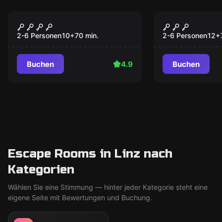
Escape Room
Escape Room
Prison Break
Wudang Sh
2-6 Personen
10
+
70
min.
2-6 Personen
12
+
Buchen
4.9
Buchen
Escape Rooms in Linz nach
Kategorien
Wählen Sie eine Stimmung — hinter jeder Kategorie steht eine
eigene Seite mit Bewertungen und Buchung.