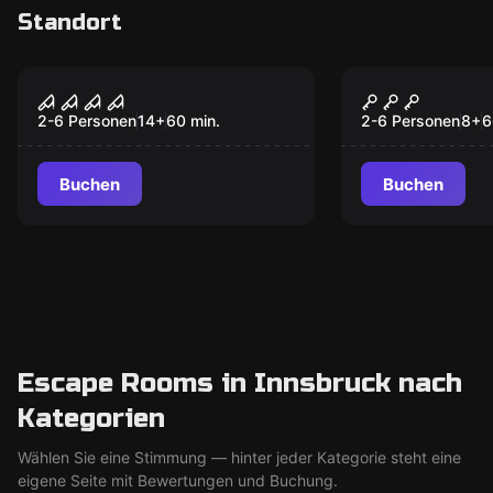
Standort
Escape Room
Escape Room
Maniac
The Castle
2-6 Personen
14
+
60
min.
2-6 Personen
8
+
6
Buchen
Buchen
Escape Rooms in Innsbruck nach
Kategorien
Wählen Sie eine Stimmung — hinter jeder Kategorie steht eine
eigene Seite mit Bewertungen und Buchung.