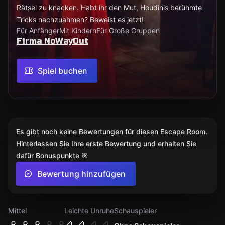
Rätsel zu knacken. Habt ihr den Mut, Houdinis berühmte
Tricks nachzuahmen? Beweist es jetzt!
Für Anfänger
Mit Kindern
Für Große Gruppen
Firma NoWayOut
Spiel buchen
Es gibt noch keine Bewertungen für diesen Escape Room.
Hinterlassen Sie Ihre erste Bewertung und erhalten Sie
dafür Bonuspunkte 🎯
Bewertung hinzufügen
Mittel
Leichte Unruhe
Schauspieler