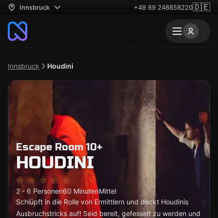
🇩🇪
Innsbruck
+49 89 248858220
Innsbruck
Houdini
Escape Room 10+
HOUDINI
2 - 6 Personen
60 Minuten
Mittel
Schlüpft in die Rolle von Ermittlern und deckt Houdinis
Ausbruchstricks auf! Seid bereit, gefesselt zu werden und