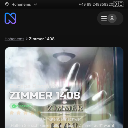
🇩🇪
Hohenems
+49 89 248858220
Hohenems
Zimmer 1408
Escape Room 12+
ZIMMER 1408
Verifiziert
2 - 6 Personen
60 Minuten
Sehr schwer
„Halten Sie sich keinesfalls in diesem Zimmer auf!“ warnt