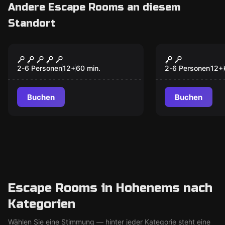
Andere Escape Rooms an diesem
Standort
Escape Room
Escape Room
Barbossas Fluch
Schloss de
2-6 Personen
12
+
60
min.
2-6 Personen
12
+
Buchen
Buchen
Escape Rooms in Hohenems nach
Kategorien
Wählen Sie eine Stimmung — hinter jeder Kategorie steht eine