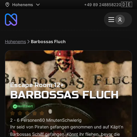
🇩🇪
Hohenems
+49 89 248858220
Hohenems
Barbossas Fluch
Escape Room 12+
BARBOSSAS FLUCH
Verifiziert
2 - 6 Personen
60 Minuten
Schwierig
Ihr seid von Piraten gefangen genommen und auf Käpt’n
Barbossas Schiff gefangen. Könnt ihr fliehen, bevor die