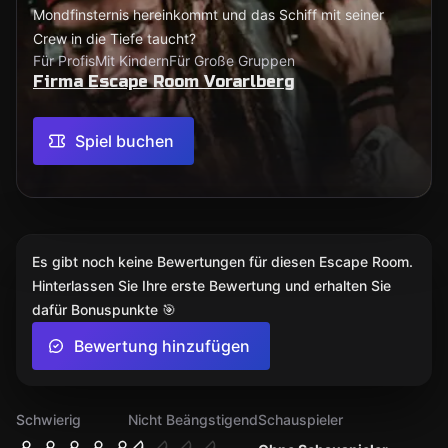
Mondfinsternis hereinkommt und das Schiff mit seiner
Crew in die Tiefe taucht?
Für Profis
Mit Kindern
Für Große Gruppen
Firma Escape Room Vorarlberg
Spiel buchen
Es gibt noch keine Bewertungen für diesen Escape Room.
Hinterlassen Sie Ihre erste Bewertung und erhalten Sie
dafür Bonuspunkte 🎯
Bewertung hinzufügen
Schwierig
Nicht Beängstigend
Schauspieler