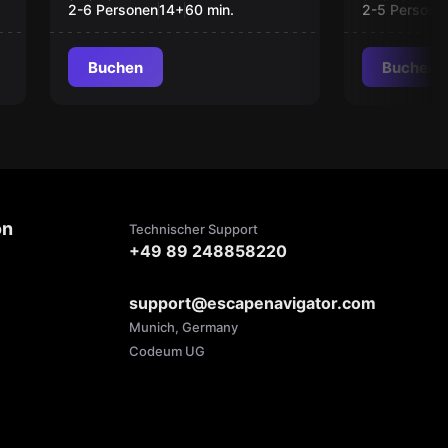
OPERAT
2-6 Personen
14
+
60
min.
2-5 Persone
ENTSCH
Buchen
Buchen
on
Technischer Support
+49 89 248858220
support@escapenavigator.com
Munich, Germany
Codeum UG