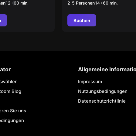
nen
12
+
60
min.
2-5 Personen
14
+
60
min.
n
Buchen
ator
Allgemeine Informati
uswählen
Impressum
Room Blog
Nutzungsbedingungen
s
Datenschutzrichtlinie
eren Sie uns
edingungen