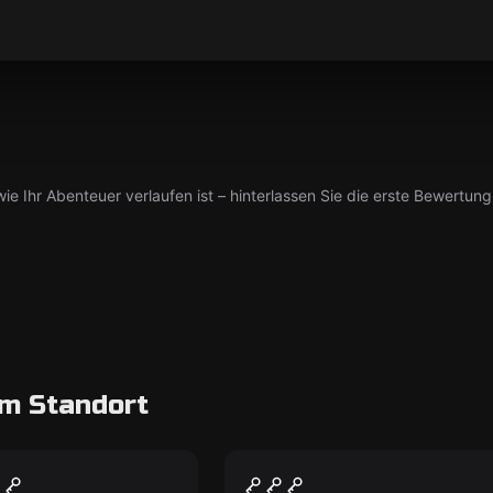
ie Ihr Abenteuer verlaufen ist – hinterlassen Sie die erste Bewertung
m Standort
oom
Escape Room
s Mystery
Prison Break