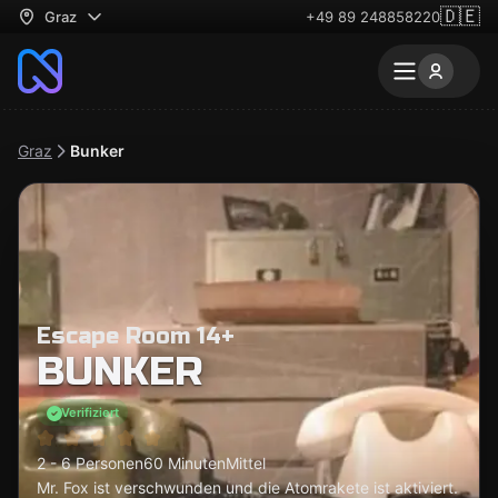
🇩🇪
Graz
+49 89 248858220
Graz
Bunker
Escape Room 14+
BUNKER
Verifiziert
2 - 6 Personen
60 Minuten
Mittel
Mr. Fox ist verschwunden und die Atomrakete ist aktiviert.