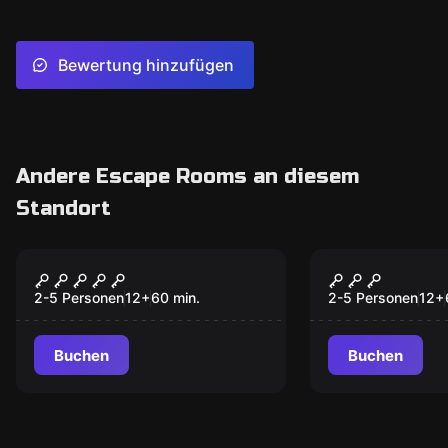
Bewertung hinzufügen
Andere Escape Rooms an diesem
Standort
Escape Room
Escape Room
Tesla's Mystery
Zodiac Kille
2-5 Personen
12
+
60
min.
2-5 Personen
12
+
Buchen
Buchen