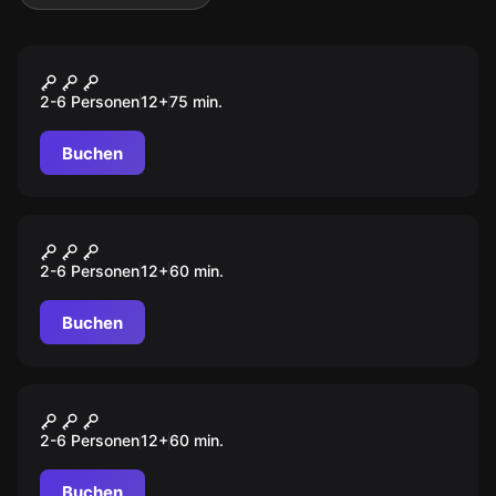
Escape Room
Das Vermächtnis der Casa
2-6 Personen
12
+
75
min.
Nosta
Buchen
Escape Room
Der perfekte Kunstraub
2-6 Personen
12
+
60
min.
Buchen
Escape Room
Das Geheimnis des
2-6 Personen
12
+
60
min.
Bahnhofdirektors
Buchen