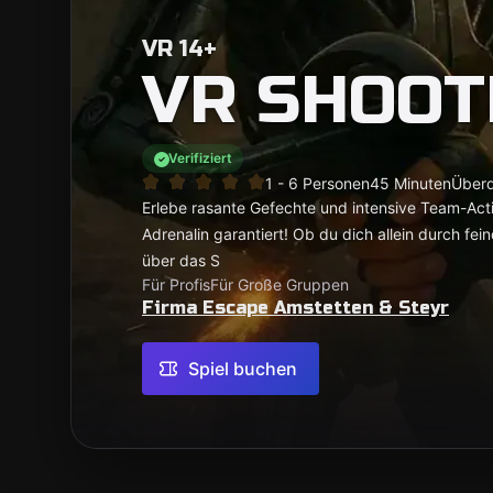
VR 14+
VR SHOOT
Verifiziert
1 - 6 Personen
45 Minuten
Überd
Erlebe rasante Gefechte und intensive Team-Acti
Adrenalin garantiert! Ob du dich allein durch fei
über das S
Für Profis
Für Große Gruppen
Firma Escape Amstetten & Steyr
Spiel buchen