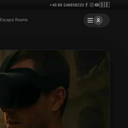
🇩🇪
+49 89 248858220
 Escape Rooms