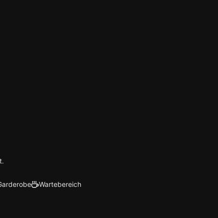
t.
Garderobe
Wartebereich