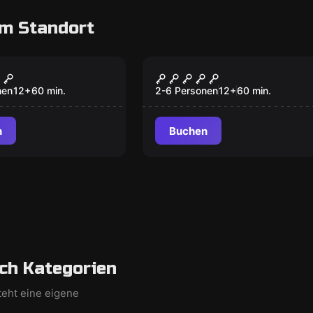
m Standort
oom
Escape Room
World
Prison Break
nen
12
+
60
min.
2-6 Personen
12
+
60
min.
n
Buchen
ch Kategorien
teht eine eigene