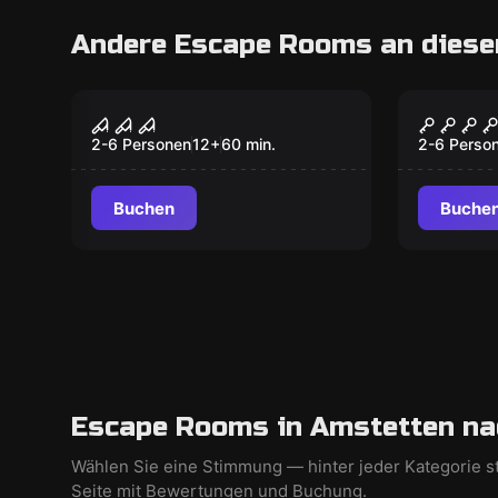
Andere Escape Rooms an diese
Escape Room
Escape R
The Beast
Magic 
2-6 Personen
12
+
60
min.
2-6 Perso
Buchen
Buche
Escape Rooms in Amstetten na
Wählen Sie eine Stimmung — hinter jeder Kategorie s
Seite mit Bewertungen und Buchung.