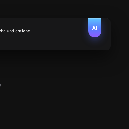
AI
che und ehrliche
!