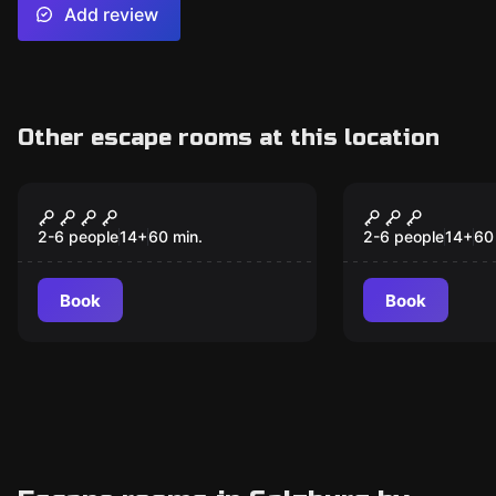
Add review
Other escape rooms at this location
Escape room
Escape room
Sherlock
Wizard
2-6 people
14
+
60
min.
2-6 people
14
+
60
Book
Book