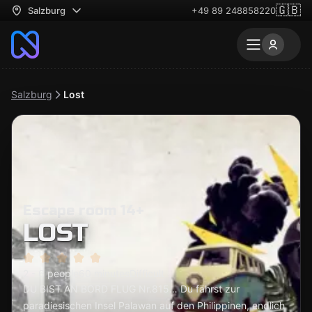
🇬🇧
Salzburg
+49 89 248858220
Salzburg
Lost
Escape room 14+
LOST
2 - 6 people
60 minutes
Difficult
DU BIST AN BORD FLUG Nr.815… Du fährst zur
paradiesischen Insel Palawan auf den Philippinen, endlich