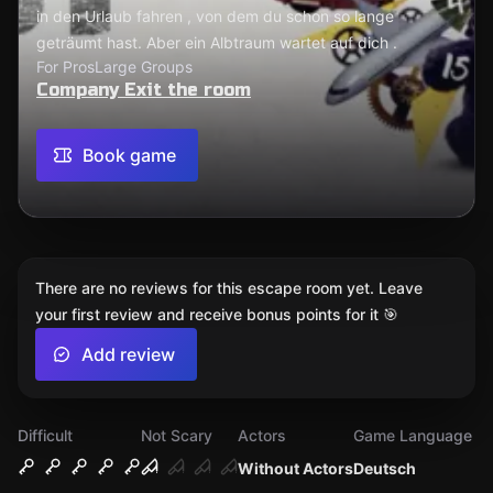
in den Urlaub fahren , von dem du schon so lange
geträumt hast. Aber ein Albtraum wartet auf dich .
For Pros
Large Groups
Company Exit the room
Book game
There are no reviews for this escape room yet. Leave
your first review and receive bonus points for it 🎯
Add review
Difficult
Not Scary
Actors
Game Language
Without Actors
Deutsch