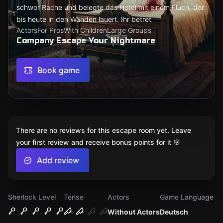
schwor Rache und belegte das Hotel mit einem Fluch, der
bis heute in den Wänden lauert. Ihr betret
Actors
For Pros
With Children
Large Groups
Company Escape Your Nightmare
Book game
There are no reviews for this escape room yet. Leave
your first review and receive bonus points for it 🎯
Add review
Sherlock Level
Tense
Actors
Game Language
Without Actors
Deutsch