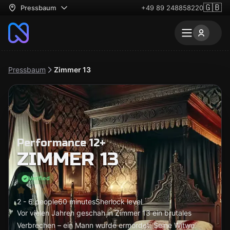
🇬🇧
Pressbaum
+49 89 248858220
Pressbaum
Zimmer 13
Performance 12+
ZIMMER 13
Verified
2 - 6 people
60 minutes
Sherlock level
Vor vielen Jahren geschah in Zimmer 13 ein brutales
Verbrechen – ein Mann wurde ermordet. Seine Witwe