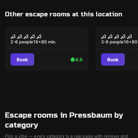
Other escape rooms at this location
Performance
Performance
Project x
Night exper
2-8 people
16
+
80
min.
3-8 people
16
+
80
Book
4.9
Book
Escape rooms in Pressbaum by
category
Pick a vibe — every category is a real page with reviews and