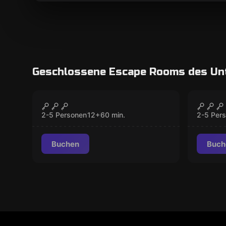
Geschlossene Escape Rooms des U
Escape Room
Escape 
Gefängnis
Bunk
GESCHLOSSEN
2-5 Personen
12
+
60
min.
2-5 Per
Buchen
Buch