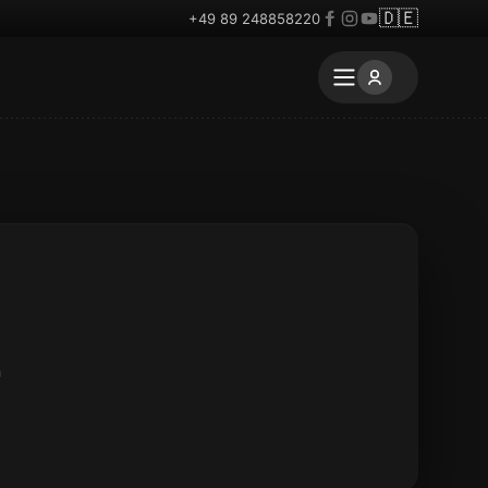
🇩🇪
+49 89 248858220
h