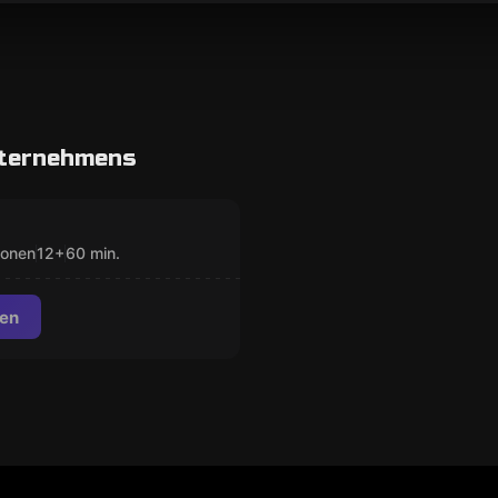
nternehmens
Room
er
GESCHLOSSEN
sonen
12
+
60
min.
en