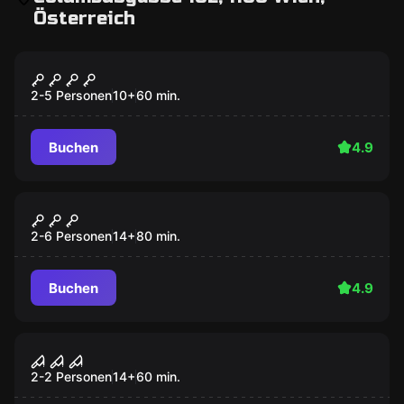
Österreich
Escape Room
Die Hexenhütte
2-5 Personen
10
+
60
min.
Buchen
4.9
Escape Room
Drachenhöhle 2.0
2-6 Personen
14
+
80
min.
Buchen
4.9
Escape Room
Mumifiziert
2-2 Personen
14
+
60
min.