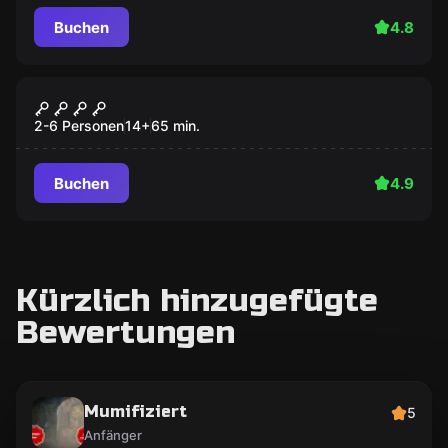
Buchen
4.8
Escape Room
Der Schatz des Kolumbus
2-6 Personen
14
+
65
min.
Buchen
4.9
Kürzlich hinzugefügte
Bewertungen
Mumifiziert
5
Anfänger