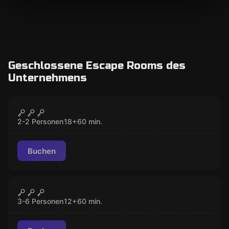
Geschlossene Escape Rooms des
Unternehmens
Escape Room
Das Erwachen
GESCHLOSSEN
2-2 Personen
18
+
60
min.
Buchen
Escape Room
The Office
GESCHLOSSEN
3-6 Personen
12
+
60
min.