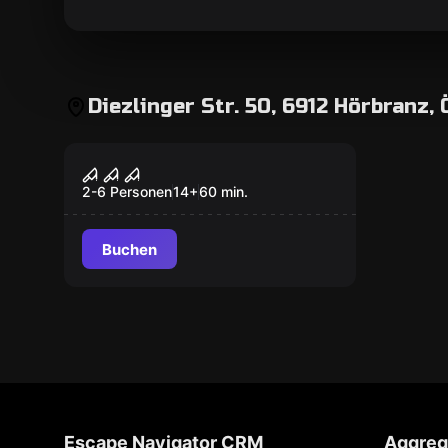
Diezlinger Str. 50, 6912 Hörbranz,
Escape Room
Der Fluch
Populär
2-6 Personen
14
+
60
min.
Buchen
Escape Navigator CRM
Aggreg