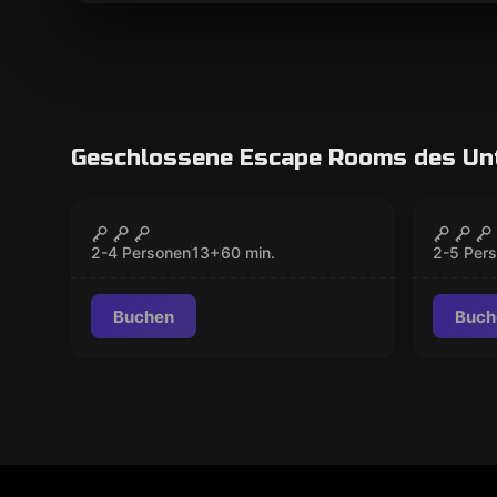
Geschlossene Escape Rooms des U
Escape Room
Escape 
Paranormal
Alice
GESCHLOSSEN
2-4 Personen
13
+
60
min.
2-5 Per
Buchen
Buch