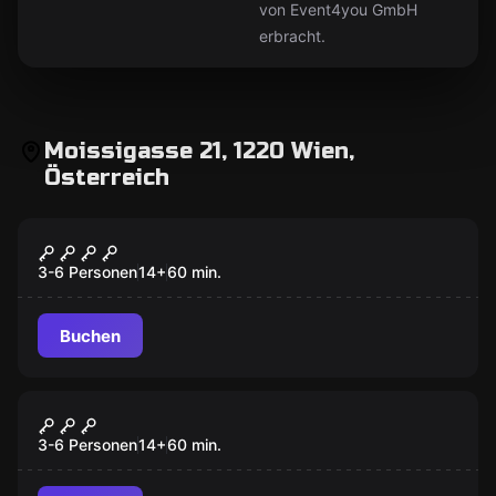
von Event4you GmbH
erbracht.
Moissigasse 21, 1220 Wien,
Österreich
Escape Room
Der Stamm Der Kannibalen
3-6 Personen
14
+
60
min.
Buchen
Escape Room
Die Verlassene Ausgrabungsstätte
3-6 Personen
14
+
60
min.