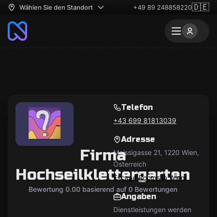
🇩🇪
Wählen Sie den Standort
+49 89 248858220
Telefon
+43 699 81813039
Adresse
Firma
Moissigasse 21, 1220 Wien,
Österreich
Hochseilklettergarten
Escape Rooms in Wien
Bewertung 0.00 basierend auf 0 Bewertungen
Angaben
Dienstleistungen werden