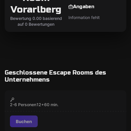
Angaben
Vorarlberg
Information fehlt
Bewertung 0.00 basierend
auf 0 Bewertungen
Geschlossene Escape Rooms des
Unternehmens
Escape Room
OPERATION HELIOS
GESCHLOSSEN
2-6 Personen
12
+
60
min.
Buchen