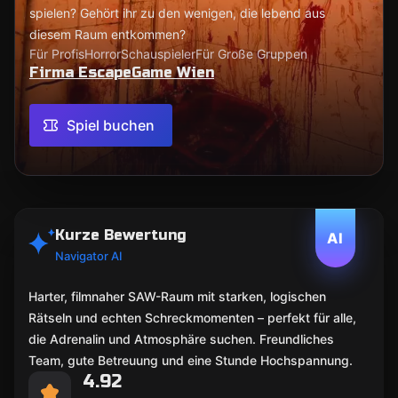
spielen? Gehört ihr zu den wenigen, die lebend aus
diesem Raum entkommen?
Für Profis
Horror
Schauspieler
Für Große Gruppen
Firma EscapeGame Wien
Spiel buchen
Kurze Bewertung
AI
Navigator AI
Harter, filmnaher SAW-Raum mit starken, logischen
Rätseln und echten Schreckmomenten – perfekt für alle,
die Adrenalin und Atmosphäre suchen. Freundliches
Team, gute Betreuung und eine Stunde Hochspannung.
4.92