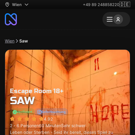
🇩🇪
Wien
+49 89 248858220
Wien
Saw
Escape Room 18+
SAW
Verifiziert
Sofortbuchung
4.92
2 - 6 Personen
60 Minuten
Sehr schwer
Leben oder Sterben - Seid ihr bereit, dieses Spiel zu