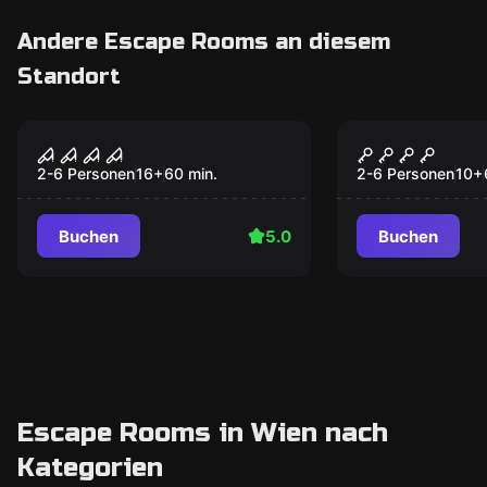
Andere Escape Rooms an diesem
Standort
Escape Room
Escape Room
Zimmer 1408
Der Zauber
Populär
Populär
2-6 Personen
16
+
60
min.
2-6 Personen
10
+
Buchen
5.0
Buchen
Escape Rooms in Wien nach
Kategorien