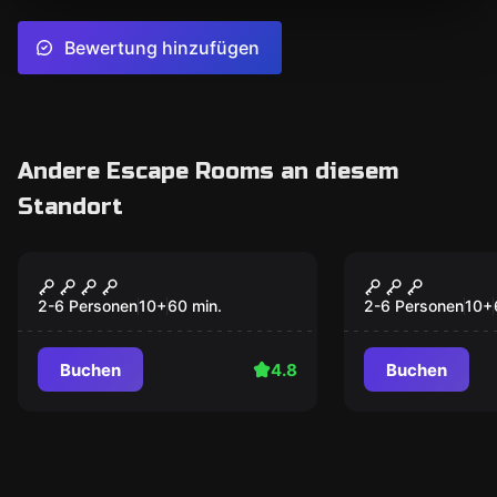
Bewertung hinzufügen
Andere Escape Rooms an diesem
Standort
Escape Room
Escape Room
Der Zauberer
Die Rache 
Populär
Populär
Tutancham
2-6 Personen
10
+
60
min.
2-6 Personen
10
+
Buchen
4.8
Buchen