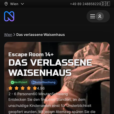
🇩🇪
Wien
+49 89 248858220
Wien
Das verlassene Waisenhaus
Escape Room 14+
DAS VERLASSENE
WAISENHAUS
Verifiziert
Sofortbuchung
4.96
2 - 6 Personen
60 Minuten
Schwierig
Entdecken Sie den finsteren Standort, an dem
unschuldige Kinderseelen einst für Unsterblichkeit
geopfert wurden. Mit jedem Atemzug spüren Sie die